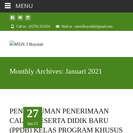
MENU
Call us : (0276) 321634
Mail us : mtsn3boyolali@gmail.com
Monthly Archives: Januari 2021
27
PENGUMUMAN PENERIMAAN
CALON PESERTA DIDIK BARU
Jan/21
(PPDB) KELAS PROGRAM KHUSUS