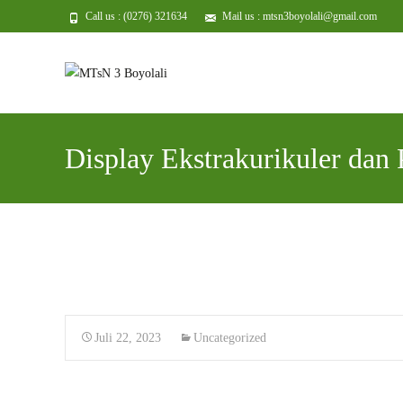
Call us : (0276) 321634
Mail us : mtsn3boyolali@gmail.com
Display Ekstrakurikuler da
Juli 22, 2023
Uncategorized