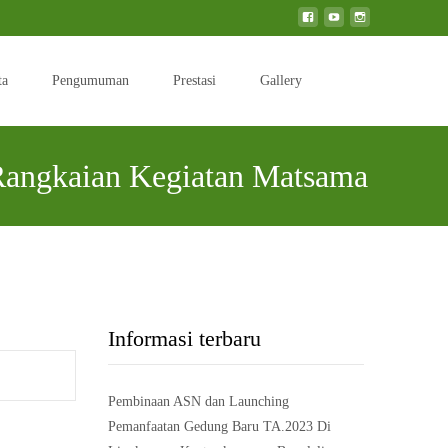
Search
ta
Pengumuman
Prestasi
Gallery
for:
Rangkaian Kegiatan Matsama
 dan Pengembangan Diri Siswa Dalam Rangkaian Kegiatan Matsama
Informasi terbaru
Pembinaan ASN dan Launching
Pemanfaatan Gedung Baru TA.2023 Di