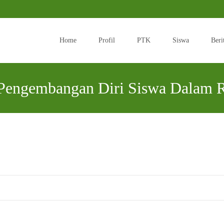
Skip
to
Home
Profil
PTK
Siswa
Beri
content
n Pengembangan Diri Siswa Dalam 
MTsN 3 Boyolali
>
Uncategorized
>
Display Ekstrakurikuler