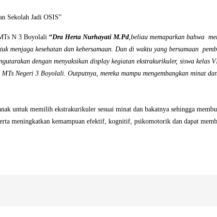
an Sekolah Jadi OSIS”
MTs N 3 Boyolali
“
Dra Herta Nurhayati M.Pd
,beliau memaparkan bahwa me
ntuk menjaga kesehatan dan kebersamaan. Dan di waktu yang bersamaan pem
gutarakan dengan menyaksikan display kegiatan ekstrakurikuler, siswa kelas V
di MTs Negeri 3 Boyolali. Outputnya, mereka mampu mengembangkan minat da
anak untuk memilih ekstrakurikuler sesuai minat dan bakatnya sehingga membua
erta meningkatkan kemampuan efektif, kognitif, psikomotorik dan dapat memb