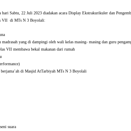
hari Sabtu, 22 Juli 2023 diadakan acara Display Ekstrakurikuler dan Pengem
s VII di MTs N 3 Boyolali:
una
an madrasah yang di dampingi oleh wali kelas masing- masing dan guru pengam
kelas VII membawa bekal makanan dari rumah
ru
performance)
r berjama’ah di Masjid AtTarbiyah MTs N 3 Boyolali
seni suara