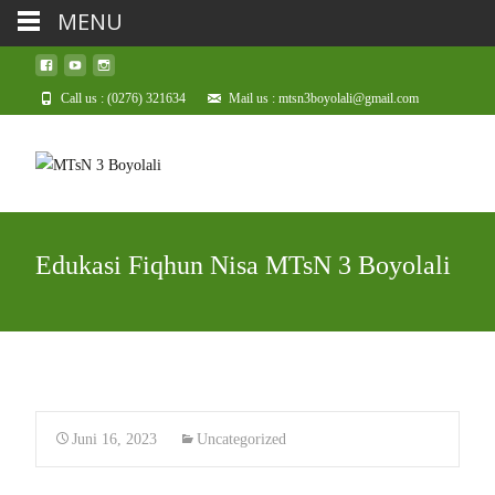
MENU
Call us : (0276) 321634
Mail us : mtsn3boyolali@gmail.com
Edukasi Fiqhun Nisa MTsN 3 Boyolali
Juni 16, 2023
Uncategorized