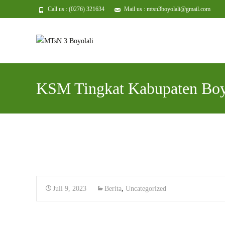
Call us : (0276) 321634
Mail us : mtsn3boyolali@gmail.com
KSM Tingkat Kabupaten Boyo
Juli 9, 2023
Berita
,
Uncategorized