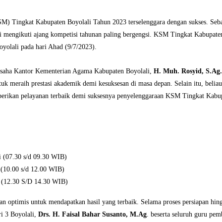
SM) Tingkat Kabupaten Boyolali Tahun 2023 terselenggara dengan sukses. Seb
li mengikuti ajang kompetisi tahunan paling bergengsi. KSM Tingkat Kabupaten
Boyolali pada hari Ahad (9/7/2023).
a Usaha Kantor Kementerian Agama Kabupaten Boyolali,
H. Muh. Rosyid, S.Ag.
uk meraih prestasi akademik demi kesuksesan di masa depan. Selain itu, beliau
berikan pelayanan terbaik demi suksesnya penyelenggaraan KSM Tingkat Kabu
i (07.30 s/d 09.30 WIB)
 (10.00 s/d 12.00 WIB)
i (12.30 S/D 14.30 WIB)
an optimis untuk mendapatkan hasil yang terbaik. Selama proses persiapan hin
i 3 Boyolali,
Drs. H. Faisal Bahar Susanto, M.Ag
. beserta seluruh guru pe