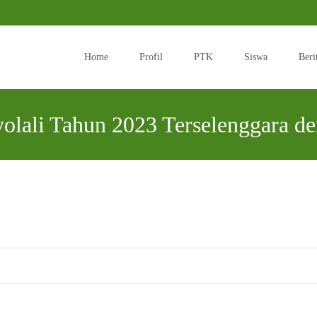
Skip
to
Home
Profil
PTK
Siswa
Beri
content
lali Tahun 2023 Terselenggara de
MTsN 3 Boyolali
>
Berita
>
KSM Tingk