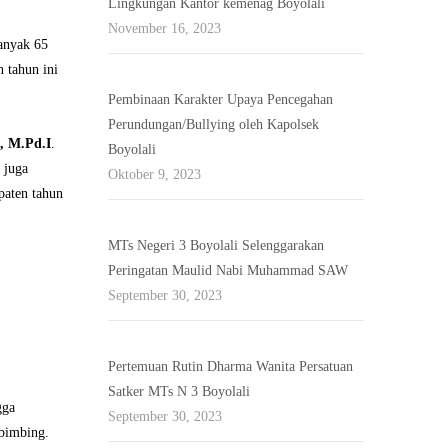
Lingkungan Kantor kemenag Boyolali
November 16, 2023
anyak 65
 tahun ini
Pembinaan Karakter Upaya Pencegahan
Perundungan/Bullying oleh Kapolsek
, M.Pd.I
.
Boyolali
 juga
Oktober 9, 2023
paten tahun
MTs Negeri 3 Boyolali Selenggarakan
Peringatan Maulid Nabi Muhammad SAW
September 30, 2023
Pertemuan Rutin Dharma Wanita Persatuan
Satker MTs N 3 Boyolali
gga
September 30, 2023
mbimbing.