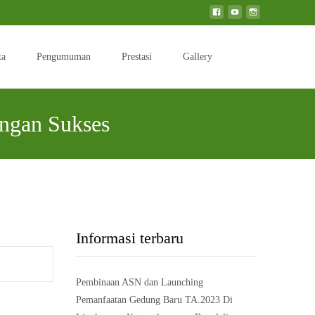
Search
ta
Pengumuman
Prestasi
Gallery
for:
ngan Sukses
at Kabupaten Boyolali Tahun 2023 Terselenggara dengan Sukses
Informasi terbaru
Pembinaan ASN dan Launching
Pemanfaatan Gedung Baru TA.2023 Di