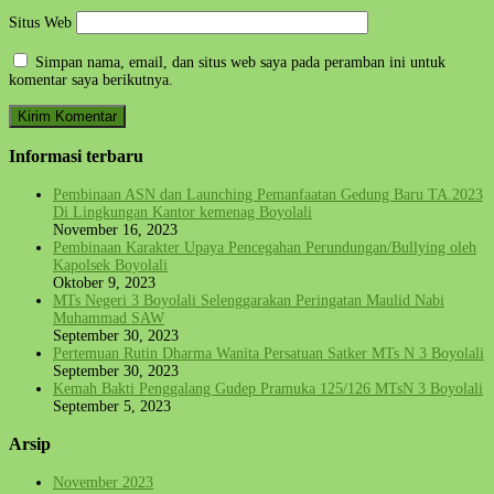
Situs Web
Simpan nama, email, dan situs web saya pada peramban ini untuk
komentar saya berikutnya.
Informasi terbaru
Pembinaan ASN dan Launching Pemanfaatan Gedung Baru TA.2023
Di Lingkungan Kantor kemenag Boyolali
November 16, 2023
Pembinaan Karakter Upaya Pencegahan Perundungan/Bullying oleh
Kapolsek Boyolali
Oktober 9, 2023
MTs Negeri 3 Boyolali Selenggarakan Peringatan Maulid Nabi
Muhammad SAW
September 30, 2023
Pertemuan Rutin Dharma Wanita Persatuan Satker MTs N 3 Boyolali
September 30, 2023
Kemah Bakti Penggalang Gudep Pramuka 125/126 MTsN 3 Boyolali
September 5, 2023
Arsip
November 2023