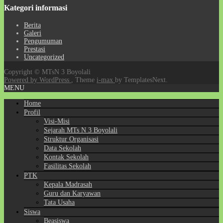
Kategori informasi
Berita
Galeri
Pengumuman
Prestasi
Uncategorized
Copyright © MTsN 3 Boyolali
Powered by WordPress
, Theme
i-max
by TemplatesNext.
MENU
Home
Profil
Visi-Misi
Sejarah MTs N 3 Boyolali
Struktur Organisasi
Data Sekolah
Kontak Sekolah
Fasilitas Sekolah
PTK
Kepala Madrasah
Guru dan Karyawan
Tata Usaha
Siswa
Beasiswa