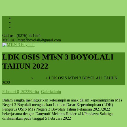
Call us : (0276) 321634
Mail us : mtsn3boyolali@gmail.com
LDK OSIS MTsN 3 BOYOLALI
TAHUN 2022
MTsN 3 Boyolali
>
Berita
>
LDK OSIS MTsN 3 BOYOLALI TAHUN
2022
Februari 8, 2022
Berita
,
Galeri
admin
Dalam rangka meningkatkan keterampilan anak dalam kepemimpinan MTs
Negeri 3 Boyolali mengadakan Latihan Dasar Kepemimpinan (LDK)
Pengurus OSIS MTs Negeri 3 Boyolali Tahun Pelajaran 2021/2022
bekerjasama dengan Danyonif Mekanis Raider 411/Pandawa Salatiga,
dilaksanakan pada tanggal 5 Februari 2022