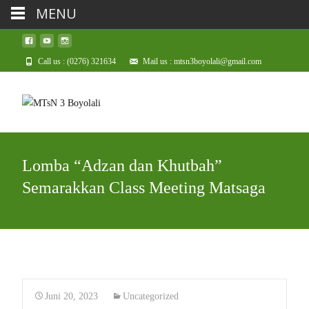
MENU
Call us : (0276) 321634
Mail us : mtsn3boyolali@gmail.com
Lomba “Adzan dan Khutbah”
Semarakkan Class Meeting Matsaga
Juni 20, 2023
Uncategorized