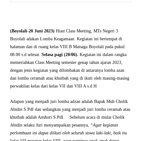
(Boyolali-20 Juni 2023)
Hiasi Class Meeting, MTs Negeri 3
Boyolali adakan Lomba Keagamaan. Kegiatan ini bertempat di
halaman dan di ruang kelas VIII B Matsaga Boyolali pada pukul
08.00 s.d selesai.
Selasa pagi (20/06).
Kegiatan ini dalam rangka
memeriahkan Class Meeting semester genap tahun ajaran 2023,
dengan jenis kegiatan yang dilombakan di antaranya lomba azan
dan lomba ceramah atau khutbah yang di ikuti oleh masing-masing
perwakilan kelas dari kelas VII dan VIII A s.d H
Adapun yang menjadi juri lomba adzan adalah Bapak Muh Cholik
Abidin S.PdI dan sedangkan yang menjadi juri lomba ceramah atau
khutbah adalah Anshori S.PdI. Sebelum acara di mulai Cholik
Abidin selaku Juri menyampaikan pesannya,
“Agar kegiatan
perlombaan ini dapat diikuti oleh seluruh siswa laki-laki, baik itu
kelas VII maupun kelas VIII, agar nantinya anak-anak dapat