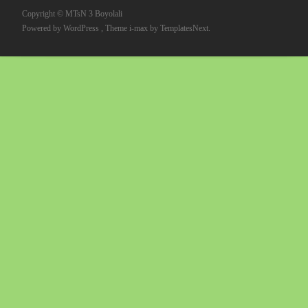
Copyright © MTsN 3 Boyolali
Powered by WordPress
, Theme
i-max
by TemplatesNext.