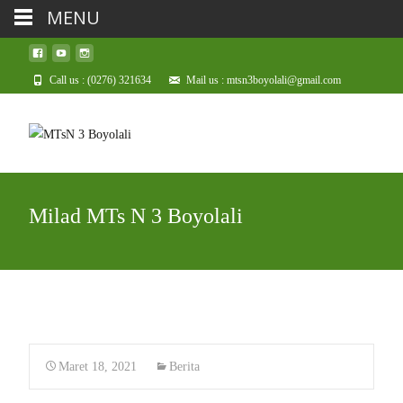
MENU
Call us : (0276) 321634
Mail us : mtsn3boyolali@gmail.com
Milad MTs N 3 Boyolali
Maret 18, 2021
Berita