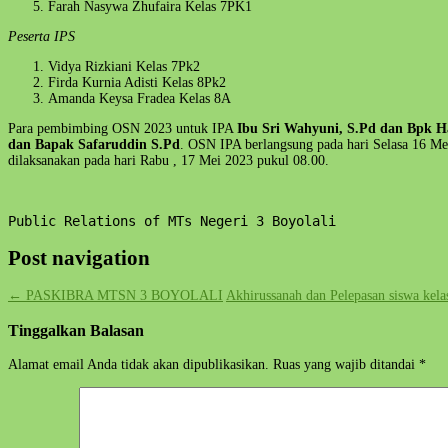
Farah Nasywa Zhufaira Kelas 7PK1
Peserta IPS
Vidya Rizkiani Kelas 7Pk2
Firda Kurnia Adisti Kelas 8Pk2
Amanda Keysa Fradea Kelas 8A
Para pembimbing OSN 2023 untuk IPA
Ibu Sri Wahyuni, S.Pd dan Bpk H
dan Bapak Safaruddin S.Pd
. OSN IPA berlangsung pada hari Selasa 16 M
dilaksanakan pada hari Rabu , 17 Mei 2023 pukul 08.00.
Public Relations of MTs Negeri 3 Boyolali
Post navigation
←
PASKIBRA MTSN 3 BOYOLALI
Akhirussanah dan Pelepasan siswa kel
Tinggalkan Balasan
Alamat email Anda tidak akan dipublikasikan.
Ruas yang wajib ditandai
*