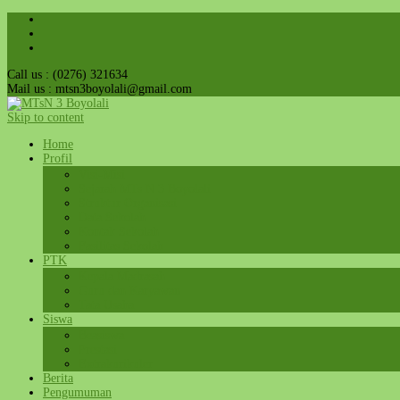
Call us : (0276) 321634
Mail us : mtsn3boyolali@gmail.com
Skip to content
Home
Profil
Visi-Misi
Sejarah MTs N 3 Boyolali
Struktur Organisasi
Data Sekolah
Kontak Sekolah
Fasilitas Sekolah
PTK
Kepala Madrasah
Guru dan Karyawan
Tata Usaha
Siswa
Beasiswa
Prestasi
Extrakurikuler
Berita
Pengumuman