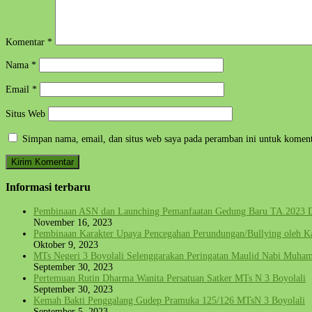
Komentar
*
Nama
*
Email
*
Situs Web
Simpan nama, email, dan situs web saya pada peramban ini untuk koment
Informasi terbaru
Pembinaan ASN dan Launching Pemanfaatan Gedung Baru TA.2023 D
November 16, 2023
Pembinaan Karakter Upaya Pencegahan Perundungan/Bullying oleh Ka
Oktober 9, 2023
MTs Negeri 3 Boyolali Selenggarakan Peringatan Maulid Nabi Mu
September 30, 2023
Pertemuan Rutin Dharma Wanita Persatuan Satker MTs N 3 Boyolali
September 30, 2023
Kemah Bakti Penggalang Gudep Pramuka 125/126 MTsN 3 Boyolali
September 5, 2023