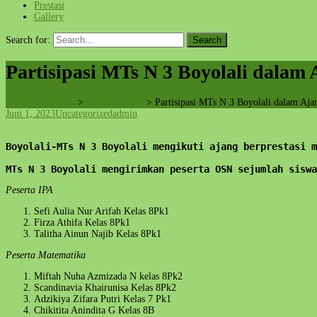
Prestasi
Gallery
Search for:
Partisipasi MTs N 3 Boyolali dalam
MTsN 3 Boyolali
>
Uncategorized
>
Partisipasi MTs N 3 Boyolali dalam Aj
Juni 1, 2023
Uncategorized
admin
Boyolali-MTs N 3 Boyolali mengikuti ajang berprestasi 
MTs N 3 Boyolali mengirimkan peserta OSN sejumlah siswa
Peserta IPA
Sefi Aulia Nur Arifah Kelas 8Pk1
Firza Athifa Kelas 8Pk1
Talitha Ainun Najib Kelas 8Pk1
Peserta Matematika
Miftah Nuha Azmizada N kelas 8Pk2
Scandinavia Khairunisa Kelas 8Pk2
Adzikiya Zifara Putri Kelas 7 Pk1
Chikitita Anindita G Kelas 8B