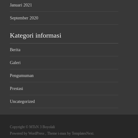
Januari 2021
September 2020
Kategori informasi
Berita
Galeri
Pengumuman
Prestasi
Uncategorized
Copyright © MTsN 3 Boyolali
Powered by WordPress
, Theme
i-max
by TemplatesNext.