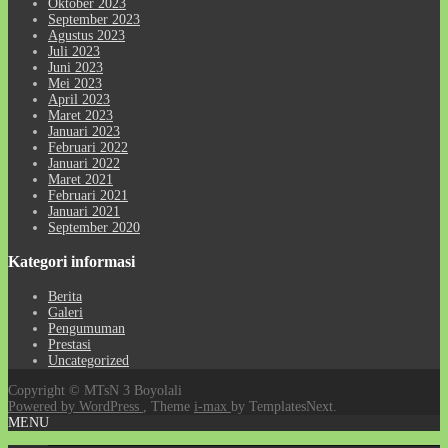
Oktober 2023
September 2023
Agustus 2023
Juli 2023
Juni 2023
Mei 2023
April 2023
Maret 2023
Januari 2023
Februari 2022
Januari 2022
Maret 2021
Februari 2021
Januari 2021
September 2020
Kategori informasi
Berita
Galeri
Pengumuman
Prestasi
Uncategorized
Copyright © MTsN 3 Boyolali
Powered by WordPress
, Theme
i-max
by TemplatesNext.
MENU