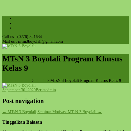
Call us : (0276) 321634
Mail us : mtsn3boyolali@gmail.com
MTsN 3 Boyolali Program Khusus
Kelas 9
MTsN 3 Boyolali
>
Berita
>
MTsN 3 Boyolali Program Khusus Kelas 9
September 30, 2020
Berita
admin
Post navigation
←
MTsN 3 Boyolali
Seminar Motivasi MTsN 3 Boyolali
→
Tinggalkan Balasan